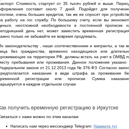
паспорт. Стоимость стартует от 35 тысяч рублей и выше. Перио
оформления составит около 7 дней. Подойдет для получени
ипотеки, очень больших кредитов, так же ее спросят при устройств
на работу на гос службу. По большому счету, если вы экономит
деньги, неотложной необходимости в постоянной прописке н
сегодняшний день нет, может заместить временная регистрация
важно только не забывайте ее вовремя продлевать.
По законодательству , наши соотечественники и мигранты, а так ж
лица без гражданства, временно находящиеся или длительн
проживающие на территории РФ, должны встать на учет в ОМВД п
месту пребывания или проживания. Данное положение указано 
Федеральном законе от 21.12.2013 года № 376-ФЗ. Согласно закон
предполагается наказание в виде штрафа за проживание бе
временной регистрации или прописки. Сумма наказани
варьируется в каждом отдельном случае
Как получить временную регистрацию в Иркутске
Связаться с нами можно по этим каналам:
Написать нам через мессенджер Telegram:
Нажмите тут