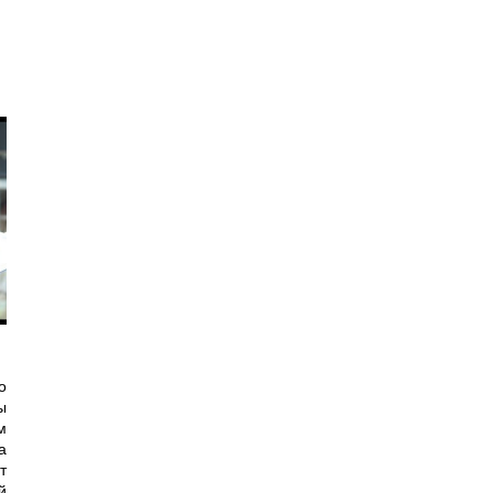
о
ы
м
а
т
й