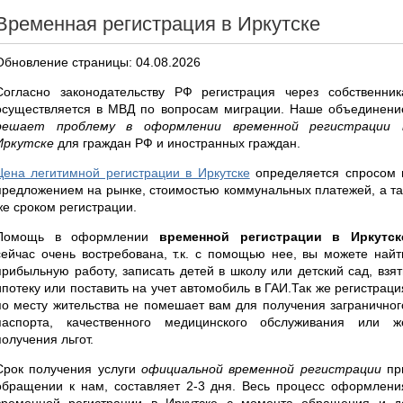
Временная регистрация в Иркутске
Обновление страницы: 04.08.2026
Согласно законодательству РФ регистрация через собственник
осуществляется в МВД по вопросам миграции. Наше объединени
решает проблему в оформлении временной регистрации 
Иркутске
для граждан РФ и иностранных граждан.
Цена легитимной регистрации в Иркутске
определяется спросом 
предложением на рынке, стоимостью коммунальных платежей, а та
же сроком регистрации.
Помощь в оформлении
временной регистрации в Иркутск
сейчас очень востребована, т.к. с помощью нее, вы можете найт
прибыльную работу, записать детей в школу или детский сад, взят
ипотеку или поставить на учет автомобиль в ГАИ.Так же регистраци
по месту жительства не помешает вам для получения заграничног
паспорта, качественного медицинского обслуживания или ж
получения льгот.
Срок получения услуги
официальной временной регистрации
пр
обращении к нам, составляет 2-3 дня. Весь процесс оформлени
временной регистрации в Иркутске с момента обращения и д