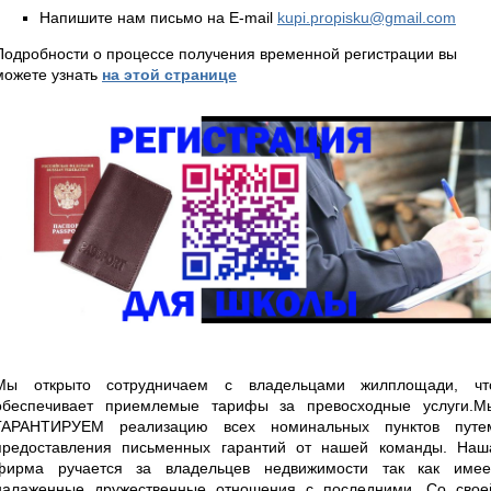
Напишите нам письмо на E-mail
kupi.propisku@gmail.com
Подробности о процессе получения временной регистрации вы
можете узнать
на этой странице
Мы открыто сотрудничаем с владельцами жилплощади, чт
обеспечивает приемлемые тарифы за превосходные услуги.М
ГАРАНТИРУЕМ реализацию всех номинальных пунктов путе
предоставления письменных гарантий от нашей команды. Наш
фирма ручается за владельцев недвижимости так как имее
налаженные дружественные отношения с последними. Со свое