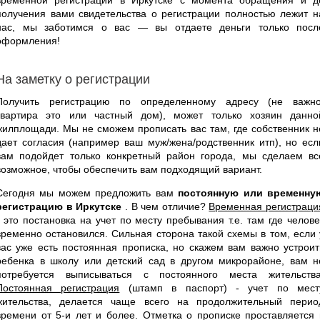
получения вами свидетельства о регистрации полностью лежит н
нас, мы заботимся о вас — вы отдаете деньги только посл
оформления!
На заметку о регистрации
Получить регистрацию по определенному адресу (не важно
квартира это или частный дом), может только хозяин данно
жилплощади. Мы не сможем прописать вас там, где собственник н
дает согласия (например ваш муж/жена/родственник итп), но есл
вам подойдет только конкретный район города, мы сделаем вс
возможное, чтобы обеспечить вам подходящий вариант.
Сегодня мы можем предложить вам
постоянную или временну
регистрацию в Иркутске
. В чем отличие?
Временная регистраци
- это постановка на учет по месту пребывания т.е. там где челове
временно остановился. Сильная сторона такой схемы в том, если 
вас уже есть постоянная прописка, но скажем вам важно устроит
ребенка в школу или детский сад в другом микрорайоне, вам н
потребуется выписываться с постоянного места жительства
Постоянная регистрация
(штамп в паспорт) - учет по мест
жительства, делается чаще всего на продолжительный перио
времени от 5-и лет и более. Отметка о прописке проставляется 