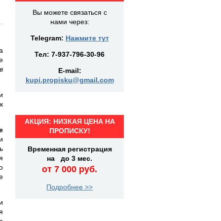
Вы можете связаться с
нами через:
Telegram:
Нажмите тут
а
Тел:
7-937-796-30-96
е
в
E-mail:
kupi.propisku@gmail.com
и
к
АКЦИЯ: НИЗКАЯ ЦЕНА НА
е
ПРОПИСКУ!
и
ь
Временная регистрация
я
на до 3 мес.
о
от 7 000 руб.
е
Подробнее >>
и
я
о