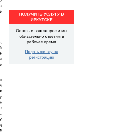
а
е
ПОЛУЧИТЬ УСЛУГУ В
ИРКУТСКЕ
Оставьте ваш запрос и мы
обязательно ответим в
,
рабочее время
й
Подать заявку на
е
регистрацию
и
е
ю
я
к
у
ь
е
.
у
д
в